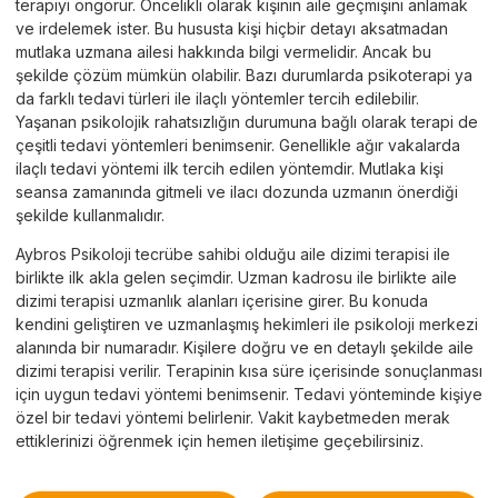
terapiyi öngörür. Öncelikli olarak kişinin aile geçmişini anlamak
ve irdelemek ister. Bu hususta kişi hiçbir detayı aksatmadan
mutlaka uzmana ailesi hakkında bilgi vermelidir. Ancak bu
şekilde çözüm mümkün olabilir. Bazı durumlarda psikoterapi ya
da farklı tedavi türleri ile ilaçlı yöntemler tercih edilebilir.
Yaşanan psikolojik rahatsızlığın durumuna bağlı olarak terapi de
çeşitli tedavi yöntemleri benimsenir. Genellikle ağır vakalarda
ilaçlı tedavi yöntemi ilk tercih edilen yöntemdir. Mutlaka kişi
seansa zamanında gitmeli ve ilacı dozunda uzmanın önerdiği
şekilde kullanmalıdır.
Aybros Psikoloji tecrübe sahibi olduğu aile dizimi terapisi ile
birlikte ilk akla gelen seçimdir. Uzman kadrosu ile birlikte aile
dizimi terapisi uzmanlık alanları içerisine girer. Bu konuda
kendini geliştiren ve uzmanlaşmış hekimleri ile psikoloji merkezi
alanında bir numaradır. Kişilere doğru ve en detaylı şekilde aile
dizimi terapisi verilir. Terapinin kısa süre içerisinde sonuçlanması
için uygun tedavi yöntemi benimsenir. Tedavi yönteminde kişiye
özel bir tedavi yöntemi belirlenir. Vakit kaybetmeden merak
ettiklerinizi öğrenmek için hemen iletişime geçebilirsiniz.