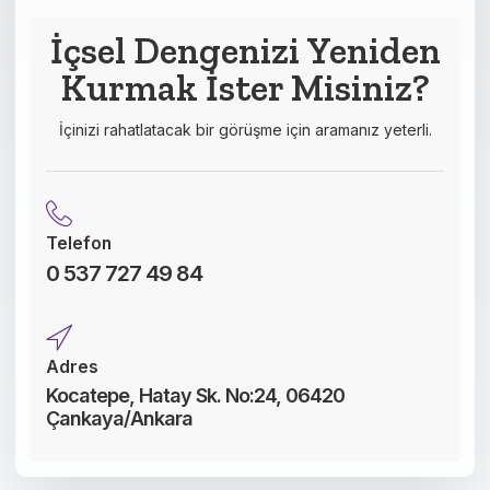
This
field
İçsel Dengenizi Yeniden
should
Kurmak İster Misiniz?
be left
blank
İçinizi rahatlatacak bir görüşme için aramanız yeterli.
Telefon
0 537 727 49 84
Adres
Kocatepe, Hatay Sk. No:24, 06420
Çankaya/Ankara