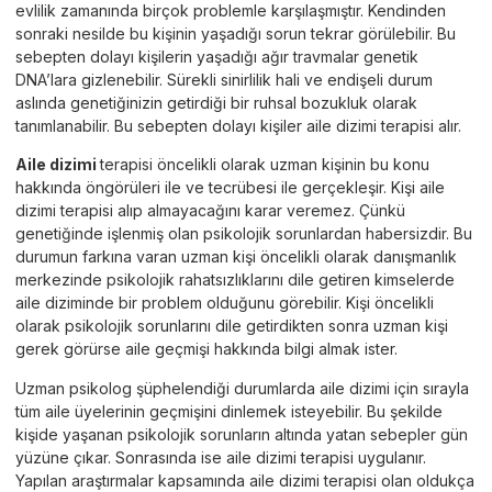
evlilik zamanında birçok problemle karşılaşmıştır. Kendinden
sonraki nesilde bu kişinin yaşadığı sorun tekrar görülebilir. Bu
sebepten dolayı kişilerin yaşadığı ağır travmalar genetik
DNA’lara gizlenebilir. Sürekli sinirlilik hali ve endişeli durum
aslında genetiğinizin getirdiği bir ruhsal bozukluk olarak
tanımlanabilir. Bu sebepten dolayı kişiler aile dizimi terapisi alır.
Aile dizimi
terapisi öncelikli olarak uzman kişinin bu konu
hakkında öngörüleri ile ve tecrübesi ile gerçekleşir. Kişi aile
dizimi terapisi alıp almayacağını karar veremez. Çünkü
genetiğinde işlenmiş olan psikolojik sorunlardan habersizdir. Bu
durumun farkına varan uzman kişi öncelikli olarak danışmanlık
merkezinde psikolojik rahatsızlıklarını dile getiren kimselerde
aile diziminde bir problem olduğunu görebilir. Kişi öncelikli
olarak psikolojik sorunlarını dile getirdikten sonra uzman kişi
gerek görürse aile geçmişi hakkında bilgi almak ister.
Uzman psikolog şüphelendiği durumlarda aile dizimi için sırayla
tüm aile üyelerinin geçmişini dinlemek isteyebilir. Bu şekilde
kişide yaşanan psikolojik sorunların altında yatan sebepler gün
yüzüne çıkar. Sonrasında ise aile dizimi terapisi uygulanır.
Yapılan araştırmalar kapsamında aile dizimi terapisi olan oldukça