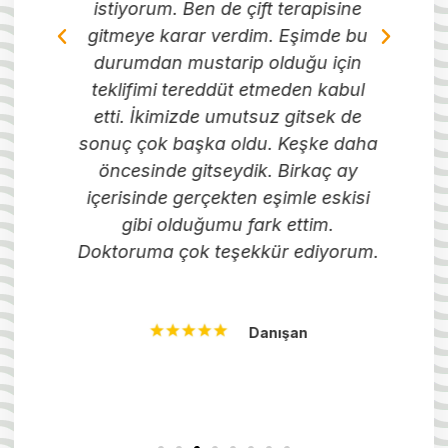
istiyorum. Ben de çift terapisine
d
rak
gitmeye karar verdim. Eşimde bu
.
durumdan mustarip olduğu için
ik.
teklifimi tereddüt etmeden kabul
e
etti. İkimizde umutsuz gitsek de
an
sonuç çok başka oldu. Keşke daha
öncesinde gitseydik. Birkaç ay
en
içerisinde gerçekten eşimle eskisi
gibi olduğumu fark ettim.
in
Doktoruma çok teşekkür ediyorum.
.
Danışan