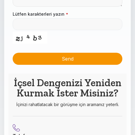
Lütfen karakterleri yazın
*
Send
This
field
İçsel Dengenizi Yeniden
should
Kurmak İster Misiniz?
be left
blank
İçinizi rahatlatacak bir görüşme için aramanız yeterli.