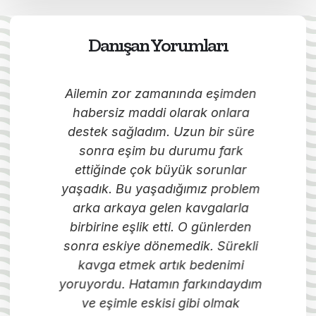
Danışan Yorumları
k
Ailemin zor zamanında eşimden
P
habersiz maddi olarak onlara
çi
destek sağladım. Uzun bir süre
sonra eşim bu durumu fark
b
ettiğinde çok büyük sorunlar
.
yaşadık. Bu yaşadığımız problem
zla
arka arkaya gelen kavgalarla
p
.
birbirine eşlik etti. O günlerden
B
im.
sonra eskiye dönemedik. Sürekli
de
k
kavga etmek artık bedenimi
s
m.
yoruyordu. Hatamın farkındaydım
ve
ve eşimle eskisi gibi olmak